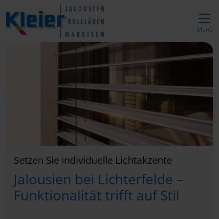
Direkt zur Top-Navigation
Direkt zur Hauptnavigation
Zum Inhalt springen
Direkt zum Footer
Hauptnavigation
Menü
Setzen Sie individuelle Lichtakzente
Jalousien bei Lichterfelde –
Funktionalität trifft auf Stil