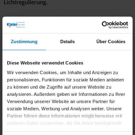
Lichtregulierung.
In unserem Video entdecken Sie den Klassiker:
Die ANWIS Alu-Jalousie – so individuell wie Ihr
Zuhause.
Zustimmung
Details
Über Cookies
Diese Webseite verwendet Cookies
Fragen und Antworten zu
Wir verwenden Cookies, um Inhalte und Anzeigen zu
Jalousien in Lichterfelde
personalisieren, Funktionen für soziale Medien anbieten
zu können und die Zugriffe auf unsere Website zu
analysieren. Außerdem geben wir Informationen zu Ihrer
Verwendung unserer Website an unsere Partner für
Welche Jalousien passen zu meinem Haus?
soziale Medien, Werbung und Analysen weiter. Unsere
Partner führen diese Informationen möglicherweise mit
Sind Ihre Jalousien wetterfest?
weiteren Daten zusammen, die Sie ihnen bereitgestellt
haben oder die sie im Rahmen Ihrer Nutzung der Dienste