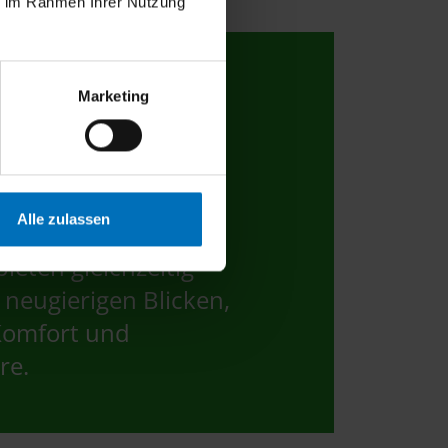
ie im Rahmen Ihrer Nutzung
Marketing
Alle zulassen
sien regulieren das
bieten gleichzeitig
 neugierigen Blicken,
Komfort und
re.