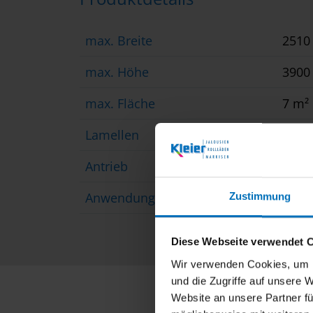
max. Breite
251
max. Höhe
390
max. Fläche
7 m²
Lamellen
Flac
Antrieb
Motor
Anwendungsbereich
in de
Zustimmung
Diese Webseite verwendet 
Wir verwenden Cookies, um I
und die Zugriffe auf unsere 
Website an unsere Partner fü