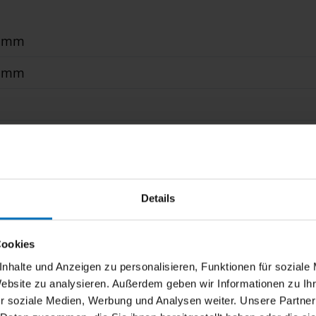
0 mm
0 mm
hlamellen 80 mm
, Solar-Antrieb
r Laibung, Pfosten-Riegel-Fassade, Wintergarten, Ne
Details
Cookies
nhalte und Anzeigen zu personalisieren, Funktionen für soziale
Website zu analysieren. Außerdem geben wir Informationen zu I
r soziale Medien, Werbung und Analysen weiter. Unsere Partner