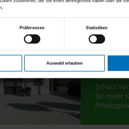
 Daten zusammen, die Sie ihnen bereitgestellt haben oder die s
n.
Präferenzen
Statistiken
Auswahl erlauben
Außenjalou
Licht und 
Schutz vor
für mehr 
Privatsphä