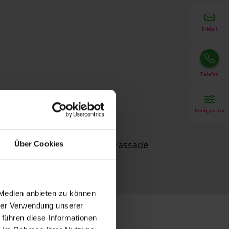
E-Mail
Telefon
Konfigurator
ubau, Renovierung, vor der Fassade
Über Cookies
 Medien anbieten zu können
hrer Verwendung unserer
 führen diese Informationen