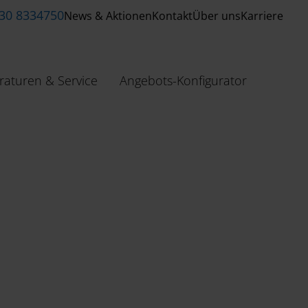
 30 8334750
News & Aktionen
Kontakt
Über uns
Karriere
raturen & Service
Angebots-Konfigurator