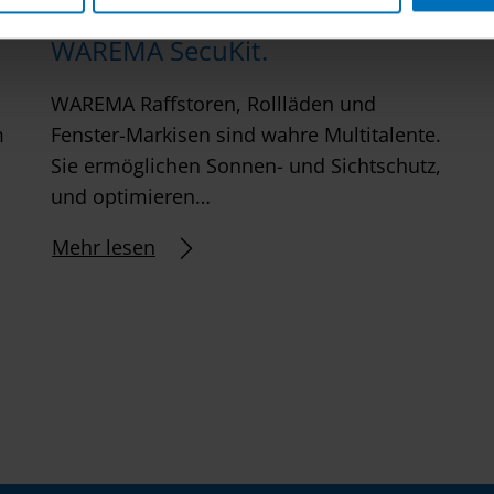
Sicher. Schnell. Manuell.
WAREMA SecuKit.
WAREMA Raffstoren, Rollläden und
m
Fenster-Markisen sind wahre Multitalente.
Sie ermöglichen Sonnen- und Sichtschutz,
und optimieren…
Mehr lesen