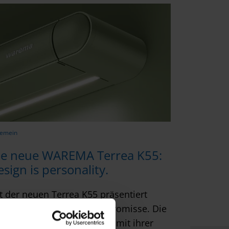
gemein
ie neue WAREMA Terrea K55:
sign is personality.
t der neuen Terrea K55 präsentiert
REMA Design ohne Kompromisse. Die
rrassen-Markise überzeugt mit ihrer