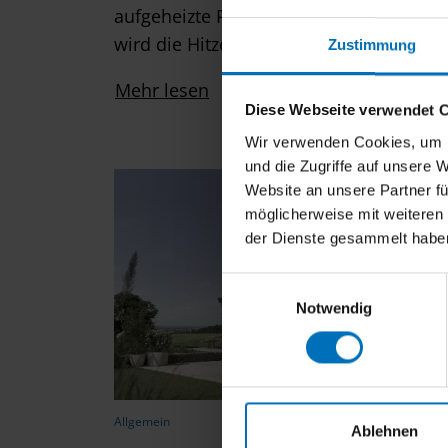
aufgeheizte Räume. Ohne Klimaanlage
wird die Hitze schnell zur Belastung….
Zustimmung
Mehr lesen
Diese Webseite verwendet 
Wir verwenden Cookies, um I
und die Zugriffe auf unsere 
Website an unsere Partner fü
möglicherweise mit weiteren
der Dienste gesammelt habe
E
Notwendig
i
n
w
i
l
Allgemein
l
Ablehnen