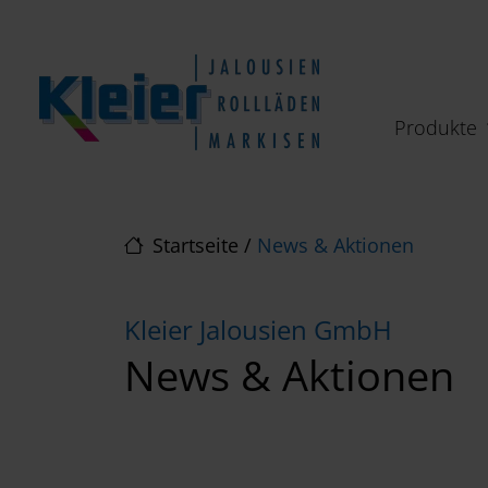
Direkt zur Top-Navigation
Direkt zur Hauptnavigation
Zum Inhalt springen
Direkt zum Footer
Hauptnavigation
Produkte
Startseite
/
News & Aktionen
Kleier Jalousien GmbH
News & Aktionen