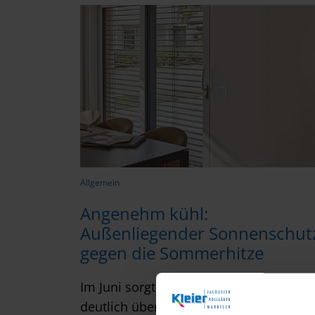
Allgemein
Angenehm kühl:
Außenliegender Sonnenschut
gegen die Sommerhitze
Im Juni sorgten Temperaturen von
deutlich über 35 Grad für stark