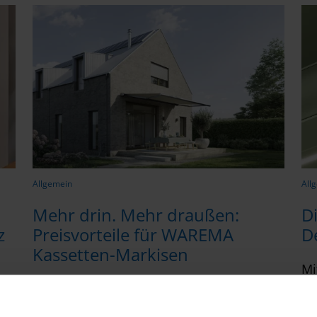
Allgemein
All
Mehr drin. Mehr draußen:
D
z
Preisvorteile für WAREMA
De
Kassetten-Markisen
Mi
Genießen Sie die schönsten Tage des
WA
Jahres jetzt noch entspannter.
Te