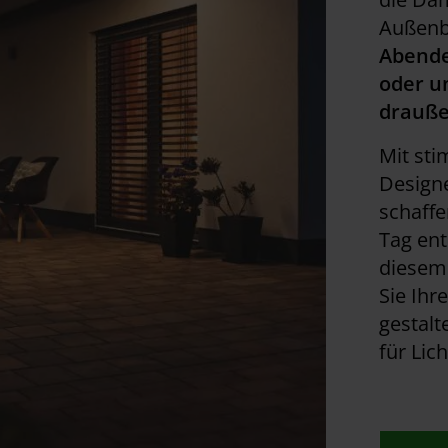
Außenbe
Abende
oder u
drauße
Mit st
Design
schaffe
Tag ent
diesem 
Sie Ihr
gestal
für Lic