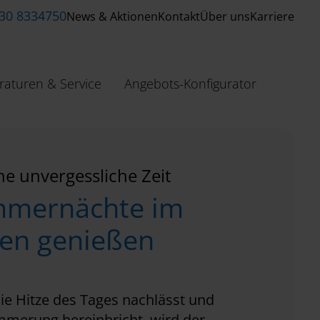
 30 8334750
News & Aktionen
Kontakt
Über uns
Karriere
raturen & Service
Angebots-Konfigurator
ne unvergessliche Zeit
mernächte im
ien genießen
e Hitze des Tages nachlässt und
mmerung hereinbricht, wird der