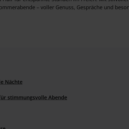
e Sommerabende – voller Genuss, Gespräche und bes
le Nächte
 für stimmungsvolle Abende
äre