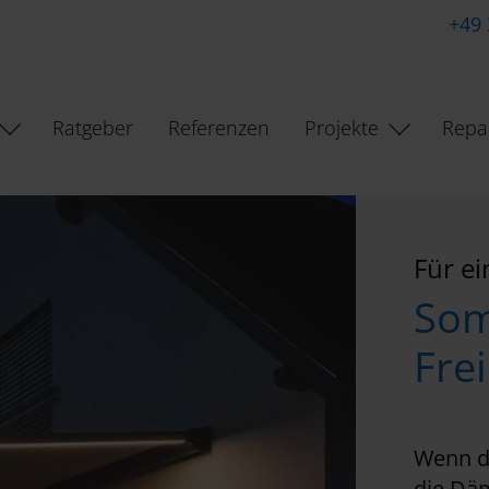
+49
Ratgeber
Referenzen
Projekte
Repa
Für ei
Som
Fre
Wenn di
die Dä