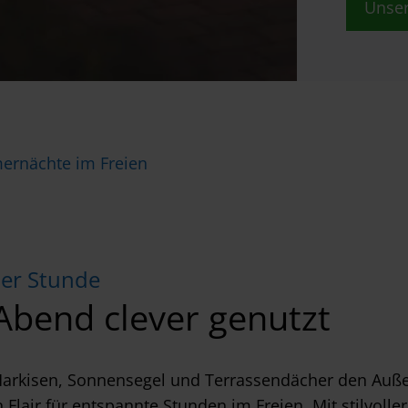
Unser
rnächte im Freien
er Stunde
bend clever genutzt
kisen, Sonnensegel und Terrassendächer den Außenb
 Flair für entspannte Stunden im Freien. Mit stilvo