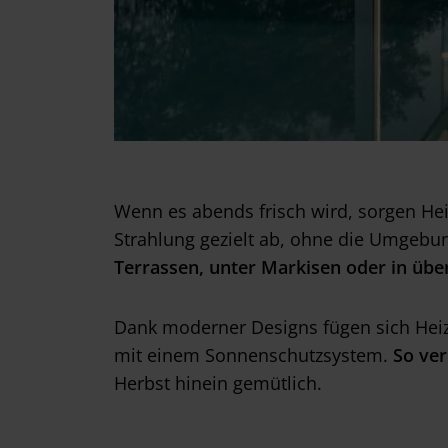
w
a
h
l
Wenn es abends frisch wird, sorgen He
Strahlung gezielt ab, ohne die Umgebun
Terrassen, unter Markisen oder in übe
Dank moderner Designs fügen sich Heizs
mit einem Sonnenschutzsystem.
So ver
Herbst hinein gemütlich.