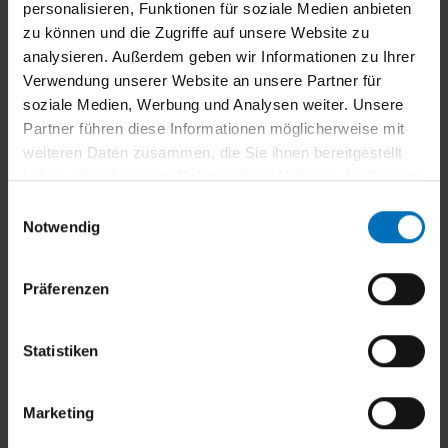
personalisieren, Funktionen für soziale Medien anbieten
Sie interessieren sich für unsere
zu können und die Zugriffe auf unsere Website zu
analysieren. Außerdem geben wir Informationen zu Ihrer
Rollläden?
Verwendung unserer Website an unsere Partner für
Schauen Sie sich doch unsere vielfältigen
soziale Medien, Werbung und Analysen weiter. Unsere
Lösungen an – sicher ist auch das Passende für
Partner führen diese Informationen möglicherweise mit
weiteren Daten zusammen, die Sie ihnen bereitgestellt
Sie dabei.
haben oder die sie im Rahmen Ihrer Nutzung der Dienste
gesammelt haben.
E
Rollladen im Überblick
Notwendig
i
n
w
Präferenzen
i
Bestehende Systeme aufrüsten
l
Wie Nachrüstung den Schutz
l
Statistiken
verbessern kann
i
g
Marketing
u
n