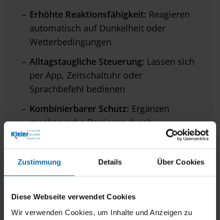
Erhöhte Reaktionsfähigkeit:
Reagieren
automatisch auf Dunkelheit oder
Wetterbedingungen
Alltagstaugliche Steuerung:
Lassen sich
per App, Zeitschaltuhr oder
Sprachbefehl bedienen
Kombinierbarer Schutz:
Ergänzen
mechanische Barrieren durch
intelligente Technik
Mehr Kontrolle:
Bieten
Zustimmung
Details
Über Cookies
Sicherheitsfunktionen auch bei
Abwesenheit oder Urlaub
Diese Webseite verwendet Cookies
Wir verwenden Cookies, um Inhalte und Anzeigen zu