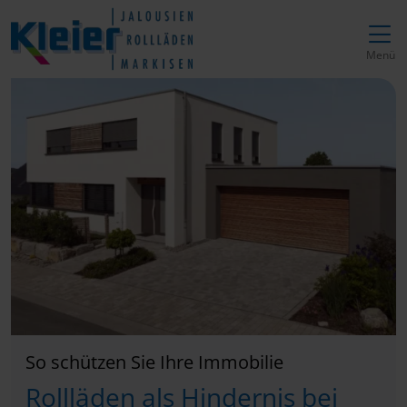
Direkt zur Top-Navigation
Direkt zur Hauptnavigation
Zum Inhalt springen
Direkt zum Footer
Hauptnavigation
Menü
So schützen Sie Ihre Immobilie
Rollläden als Hindernis bei