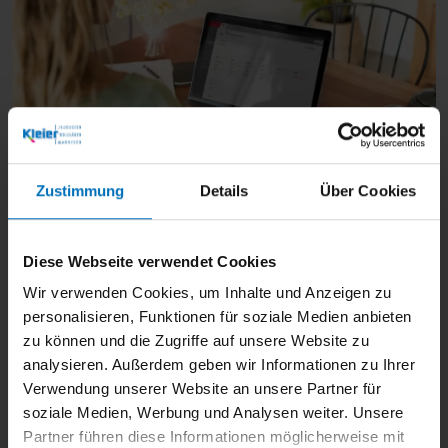
Zustimmung
Details
Über Cookies
Markisen-Konfigurator: Gestalten Sie
Ihre perfekte Markise!
Diese Webseite verwendet Cookies
Passen Sie Ihre Markise mit dem Konfigurator
Wir verwenden Cookies, um Inhalte und Anzeigen zu
ganz nach Ihren Wünschen an. Wählen Sie
personalisieren, Funktionen für soziale Medien anbieten
aus der aktuellen Kollektion von Dessins,
zu können und die Zugriffe auf unsere Website zu
analysieren. Außerdem geben wir Informationen zu Ihrer
Stoffen und Farben sowie optionalen Extras
Verwendung unserer Website an unsere Partner für
wie Heizstrahlern, Beleuchtung und Volant-
soziale Medien, Werbung und Analysen weiter. Unsere
Rollos.
Partner führen diese Informationen möglicherweise mit