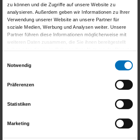
EWFS
zu können und die Zugriffe auf unsere Website zu
analysieren. Außerdem geben wir Informationen zu Ihrer
ideal zur Erweiterung und Nachrüstung
Verwendung unserer Website an unsere Partner für
individueller Ausbau mit minimalem Aufwand
soziale Medien, Werbung und Analysen weiter. Unsere
Licht schalten und dimmen möglich
Partner führen diese Informationen möglicherweise mit
ein Sender steuert mehrere Empfänger
weiteren Daten zusammen, die Sie ihnen bereitgestellt
haben oder die sie im Rahmen Ihrer Nutzung der Dienste
Produktdetails
gesammelt haben.
E
Notwendig
i
n
w
Präferenzen
i
l
l
Statistiken
Bitte akzeptieren Sie die
Marketing
i
Cookies, damit Sie diesen Inhalt sehen
g
können.
Marketing
u
n