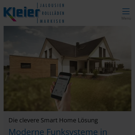
Direkt zur Top-Navigation
Direkt zur Hauptnavigation
Zum Inhalt springen
Direkt zum Footer
Hauptnavigation
Menü
Die clevere Smart Home Lösung
Moderne Funksysteme in