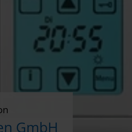
on
sien GmbH