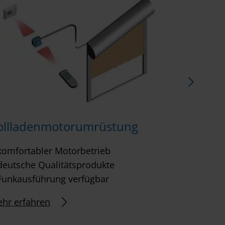
Sicherh
ollladenmotorumrüstung
wirkungs
komfortabler Motorbetrieb
Widerst
deutsche Qualitätsprodukte
Unauffäl
Funkausführung verfügbar
Mehr erfa
hr erfahren