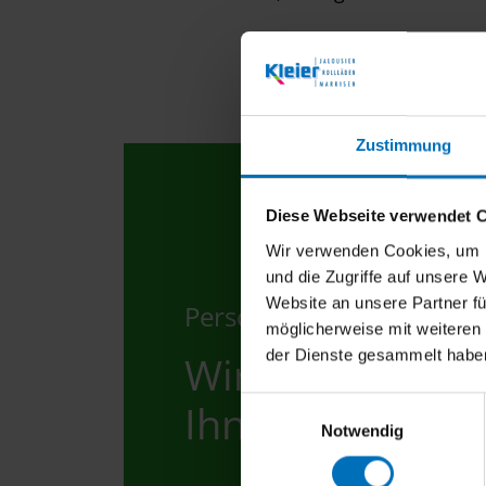
Zustimmung
Diese Webseite verwendet 
Wir verwenden Cookies, um I
und die Zugriffe auf unsere 
Website an unsere Partner fü
Persönliche Beratung g
möglicherweise mit weiteren
der Dienste gesammelt habe
Wir freuen uns,
Ihnen zu hören.
E
Notwendig
i
n
w