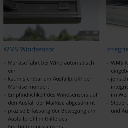
WMS Windsensor
Integri
Markise fährt bei Wind automatisch
WMS Ko
ein
eingeb
kaum sichtbar am Ausfallprofil der
je nac
Markise montiert
integr
Empfindlichkeit des Windsensors auf
im Wel
den Ausfall der Markise abgestimmt
Steuer
präzise Erfassung der Bewegung am
und Au
Ausfallprofil mithilfe des
Erschütterungssensors