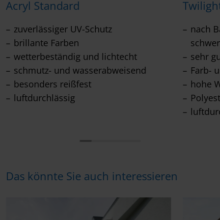
Acryl Standard
Twiligh
zuverlässiger UV-Schutz
nach Ba
brillante Farben
schwer
wetterbeständig und lichtecht
sehr g
schmutz- und wasserabweisend
Farb- u
besonders reißfest
hohe W
luftdurchlässig
Polyes
luftdur
Das könnte Sie auch interessieren